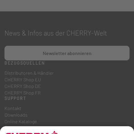
News & Infos aus der CHERRY-Welt
Newsletter abonnieren
BEZUGSQUELLEN
Distributoren & Händler
CHERRY Shop EU
CHERRY Shop DE
CHERRY Shop FR
SUPPORT
Kontakt
Downloads
Online Kataloge
FAQ
ÜBER UNS