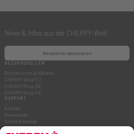
News & Infos aus der CHERRY-Welt
Newsletter abonnieren
BEZUGSQUELLEN
Distributoren & Händler
CHERRY Shop EU
CHERRY Shop DE
CHERRY Shop FR
SUPPORT
Kontakt
Downloads
Online Kataloge
FAQ
ÜBER UNS