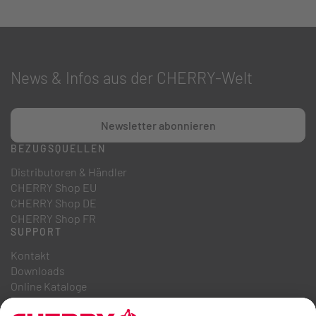
News & Infos aus der CHERRY-Welt
Newsletter abonnieren
BEZUGSQUELLEN
Distributoren & Händler
CHERRY Shop EU
CHERRY Shop DE
CHERRY Shop FR
SUPPORT
Kontakt
Downloads
Online Kataloge
FAQ
ÜBER UNS