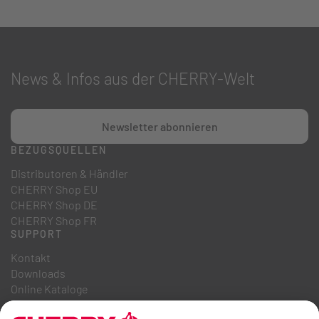
News & Infos aus der CHERRY-Welt
Newsletter abonnieren
BEZUGSQUELLEN
Distributoren & Händler
CHERRY Shop EU
CHERRY Shop DE
CHERRY Shop FR
SUPPORT
Kontakt
Downloads
Online Kataloge
FAQ
ÜBER UNS