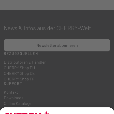
News & Infos aus der CHERRY-Welt
Newsletter abonnieren
BEZUGSQUELLEN
Distributoren & Händler
CHERRY Shop EU
CHERRY Shop DE
CHERRY Shop FR
SUPPORT
Kontakt
Downloads
Online Kataloge
FAQ
ÜBER UNS