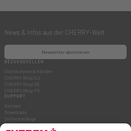
News & Infos aus der CHERRY-Welt
Newsletter abonnieren
BEZUGSQUELLEN
Distributoren & Händler
CHERRY Shop EU
CHERRY Shop DE
CHERRY Shop FR
SUPPORT
Kontakt
Downloads
Online Kataloge
FAQ
ÜBER UNS