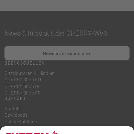
News & Infos aus der CHERRY-Welt
Newsletter abonnieren
BEZUGSQUELLEN
Distributoren & Händler
CHERRY Shop EU
CHERRY Shop DE
CHERRY Shop FR
SUPPORT
Kontakt
Downloads
Online Kataloge
FAQ
ÜBER UNS