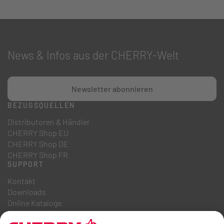
News & Infos aus der CHERRY-Welt
Newsletter abonnieren
BEZUGSQUELLEN
Distributoren & Händler
CHERRY Shop EU
CHERRY Shop DE
CHERRY Shop FR
SUPPORT
Kontakt
Downloads
Online Kataloge
FAQ
ÜBER UNS