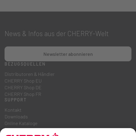
News & Infos aus der CHERRY-Welt
Newsletter abonnieren
BEZUGSQUELLEN
Distributoren & Händler
CHERRY Shop EU
CHERRY Shop DE
CHERRY Shop FR
SUPPORT
Kontakt
Downloads
Online Kataloge
FAQ
ÜBER UNS