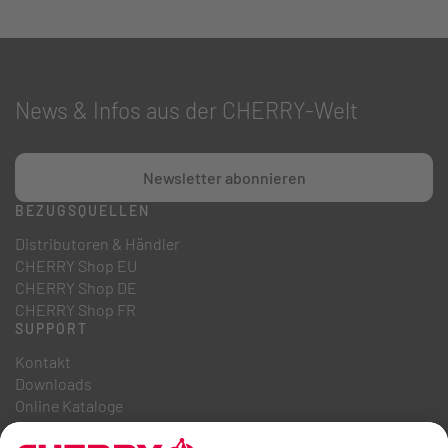
News & Infos aus der CHERRY-Welt
Newsletter abonnieren
BEZUGSQUELLEN
Distributoren & Händler
CHERRY Shop EU
CHERRY Shop DE
CHERRY Shop FR
SUPPORT
Kontakt
Downloads
Online Kataloge
FAQ
ÜBER UNS