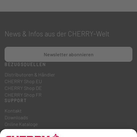
News & Infos aus der CHERRY-Welt
Newsletter abonnieren
BEZUGSQUELLEN
Distributoren & Händler
CHERRY Shop EU
CHERRY Shop DE
CHERRY Shop FR
SUPPORT
Kontakt
Downloads
Online Kataloge
FAQ
ÜBER UNS