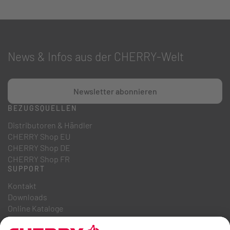
News & Infos aus der CHERRY-Welt
Newsletter abonnieren
BEZUGSQUELLEN
Distributoren & Händler
CHERRY Shop EU
CHERRY Shop DE
CHERRY Shop FR
SUPPORT
Kontakt
Downloads
Online Kataloge
FAQ
ÜBER UNS