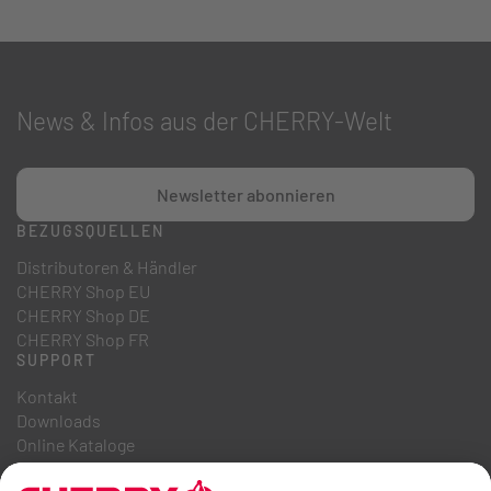
News & Infos aus der CHERRY-Welt
Newsletter abonnieren
BEZUGSQUELLEN
Distributoren & Händler
CHERRY Shop EU
CHERRY Shop DE
CHERRY Shop FR
SUPPORT
Kontakt
Downloads
Online Kataloge
FAQ
ÜBER UNS