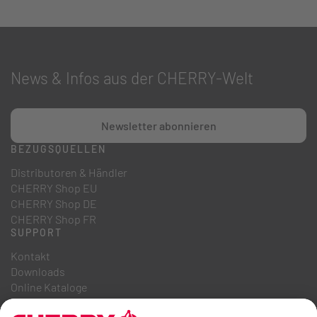
News & Infos aus der CHERRY-Welt
Newsletter abonnieren
BEZUGSQUELLEN
Distributoren & Händler
CHERRY Shop EU
CHERRY Shop DE
CHERRY Shop FR
SUPPORT
Kontakt
Downloads
Online Kataloge
FAQ
ÜBER UNS