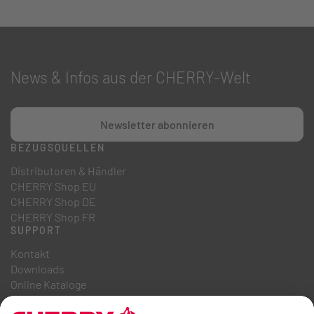
News & Infos aus der CHERRY-Welt
Newsletter abonnieren
BEZUGSQUELLEN
Distributoren & Händler
CHERRY Shop EU
CHERRY Shop DE
CHERRY Shop FR
SUPPORT
Kontakt
Downloads
Online Kataloge
FAQ
ÜBER UNS